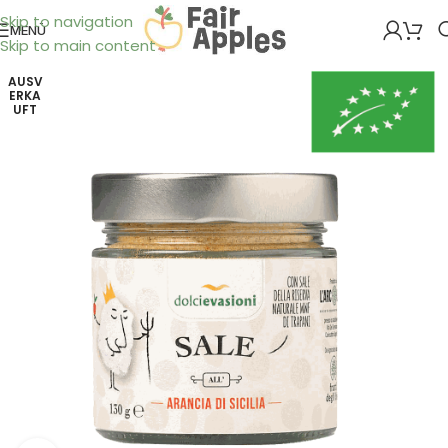
Skip to navigation
MENÜ
Skip to main content
AUSV
ERKA
UFT