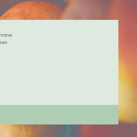
rmine
nten