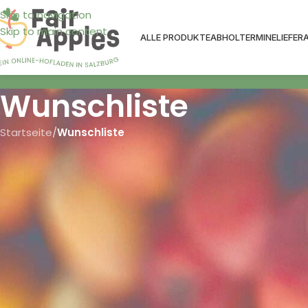
Skip to navigation
Skip to main content
ALLE PRODUKTE
ABHOLTERMINE
LIEFER
Wunschliste
Startseite
/
Wunschliste
Die 
Du hast noch keine Produkte auf deiner Wunschlist