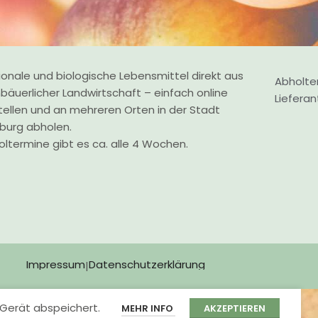
ZURÜCK ZUM SHOP
onale und biologische Lebensmittel direkt aus
Abholte
nbäuerlicher Landwirtschaft – einfach online
Liefera
tellen und an mehreren Orten in der Stadt
zburg abholen.
ltermine gibt es ca. alle 4 Wochen.
Impressum
Datenschutzerklärung
|
Gerät abspeichert.
MEHR INFO
AKZEPTIEREN