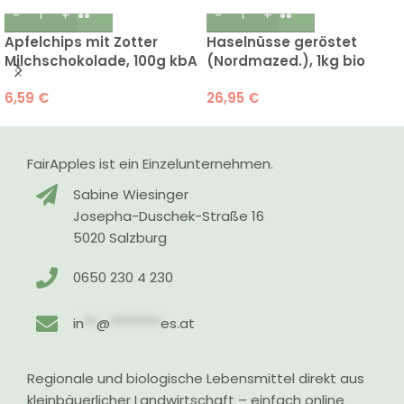
Apfelchips mit Zotter
Haselnüsse geröstet
Milchschokolade, 100g kbA
(Nordmazed.), 1kg bio
6,59
€
26,95
€
FairApples ist ein Einzelunternehmen.
Sabine Wiesinger
Josepha-Duschek-Straße 16
5020 Salzburg
0650 230 4 230
in
**
@
********
es.at
Regionale und biologische Lebensmittel direkt aus
kleinbäuerlicher Landwirtschaft – einfach online