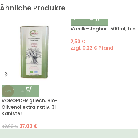
Ähnliche Produkte
Vanille-Joghurt 500ml, bio
2,50
€
zzgl.
0,22
€
Pfand
-12%
VORORDER griech. Bio-
Olivenöl extra nativ, 3l
Kanister
37,00
€
42,00
€