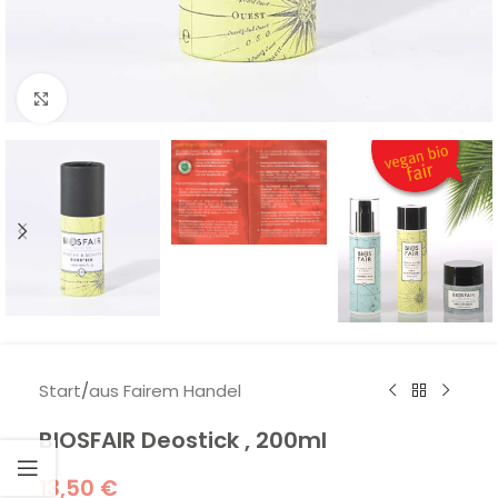
Klick zum Vergrößern
Start
/
aus Fairem Handel
BIOSFAIR Deostick , 200ml
13,50
€