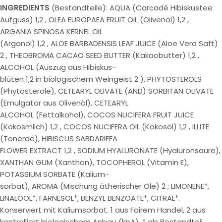
INGREDIENTS
(Bestandteile): AQUA (Carcadé Hibiskustee
Aufguss) 1,2 , OLEA EUROPAEA FRUIT OIL (Olivenöl) 1,2 ,
ARGANIA SPINOSA KERNEL OIL
(Arganöl) 1,2 , ALOE BARBADENSIS LEAF JUICE (Aloe Vera Saft)
2 , THEOBROMA CACAO SEED BUTTER (Kakaobutter) 1,2 ,
ALCOHOL (Auszug aus Hibiskus-
blüten 1,2 in biologischem Weingeist 2 ), PHYTOSTEROLS
(Phytosterole), CETEARYL OLIVATE (AND) SORBITAN OLIVATE
(Emulgator aus Olivenöl), CETEARYL
ALCOHOL (Fettalkohol), COCOS NUCIFERA FRUIT JUICE
(Kokosmilch) 1,2 , COCOS NUCIFERA OIL (Kokosöl) 1,2 , ILLITE
(Tonerde), HIBISCUS SABDARIFFA
FLOWER EXTRACT 1,2 , SODIUM HYALURONATE (Hyaluronsäure),
XANTHAN GUM (Xanthan), TOCOPHEROL (Vitamin E),
POTASSIUM SORBATE (Kalium-
sorbat), AROMA (Mischung ätherischer Öle) 2 ; LIMONENE*,
LINALOOL*, FARNESOL*, BENZYL BENZOATE*, CITRAL*.
Konserviert mit Kaliumsorbat. 1 aus Fairem Handel, 2 aus
kontrolliert biologischem Anbau (kbA), * als Bestandteil