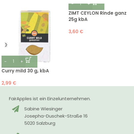
ZIMT CEYLON Rinde ganz
25g kbA
3,60
€
Curry mild 30 g, kbA
2,99
€
FairApples ist ein Einzelunternehmen.
Sabine Wiesinger
Josepha-Duschek-Straße 16
5020 Salzburg