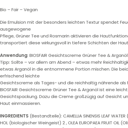
Bio – Fair – Vegan
Die Emulsion mit der besonders leichten Textur spendet Feuc
ausgewogene
Pflege, Grüner Tee und Rosmarin aktivieren die Hautfunktion
transportiert diese wirkungsvoll in tiefere Schichten der Haut
Anwendung
: BIOSFAIR Gesichtscreme Grüner Tee & Arganö
Tipp: Sollte – vor allem am Abend – etwas mehr Reichhaltig
etwas Arganöl in die entnommene Portion mischen. Die beid
erfrischend leichte
Gesichtscreme als Tages- und die reichhaltig nährende al
BIOSFAIR Gesichtscreme Grüner Tee & Arganöl ist eine leichte
Gesichtspackung. Dazu die Creme großzügig auf Gesicht und
Haut einmassieren.
INGREDIENTS
(Bestandteile): CAMELLIA SINENSIS LEAF WATER (
HOL (biologischer Weingeist) 2 , OLEA EUROPAEA FRUIT OIL (Oliv