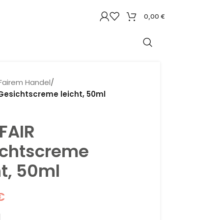
0,00
€
Fairem Handel
/
Gesichtscreme leicht, 50ml
FAIR
ichtscreme
ht, 50ml
€