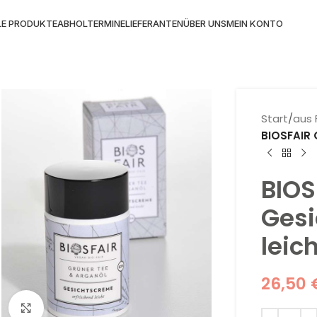
LE PRODUKTE
ABHOLTERMINE
LIEFERANTEN
ÜBER UNS
MEIN KONTO
Start
/
aus 
BIOSFAIR 
BIOS
Ges
leic
26,50
Klick zum Vergrößern