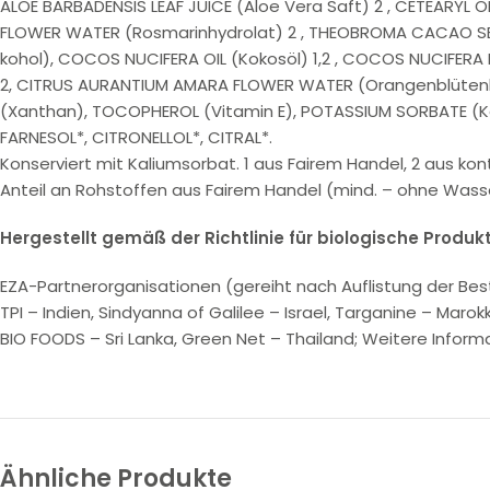
ALOE BARBADENSIS LEAF JUICE (Aloe Vera Saft) 2 , CETEARYL 
FLOWER WATER (Rosmarinhydrolat) 2 , THEOBROMA CACAO SEED
kohol), COCOS NUCIFERA OIL (Kokosöl) 1,2 , COCOS NUCIFERA
2, CITRUS AURANTIUM AMARA FLOWER WATER (Orangenblütenhy
(Xanthan), TOCOPHEROL (Vitamin E), POTASSIUM SORBATE (Kal
FARNESOL*, CITRONELLOL*, CITRAL*.
Konserviert mit Kaliumsorbat. 1 aus Fairem Handel, 2 aus kont
Anteil an Rohstoffen aus Fairem Handel (mind. – ohne Wasser
Hergestellt gemäß der Richtlinie für biologische Produkt
EZA-Partnerorganisationen (gereiht nach Auflistung der Bes
TPI – Indien, Sindyanna of Galilee – Israel, Targanine – Mar
BIO FOODS – Sri Lanka, Green Net – Thailand; Weitere Infor
Ähnliche Produkte