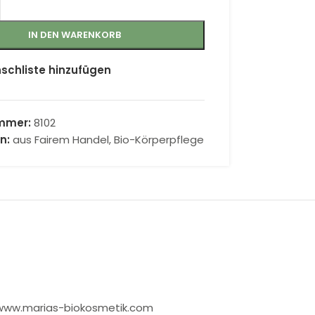
IN DEN WARENKORB
schliste hinzufügen
ummer:
8102
n:
aus Fairem Handel
,
Bio-Körperpflege
, www.marias-biokosmetik.com