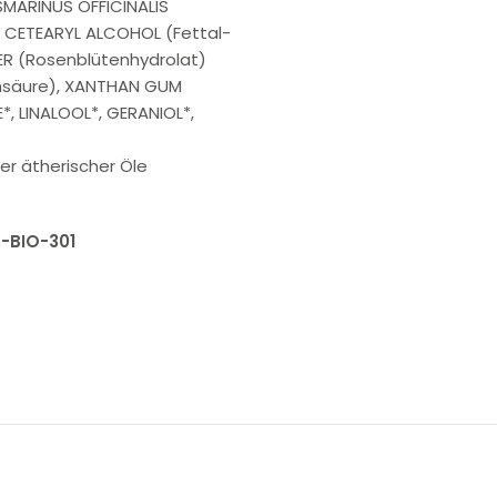
SMARINUS OFFICINALIS
 CETEARYL ALCOHOL (Fettal-
ER (Rosenblütenhydrolat)
onsäure), XANTHAN GUM
, LINALOOL*, GERANIOL*,
her ätherischer Öle
T-BIO-301