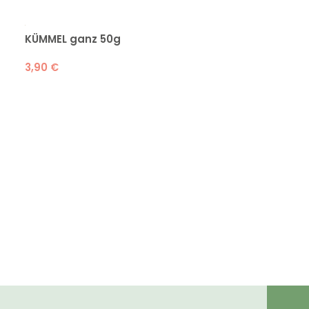
KÜMMEL ganz 50g
OREGANO 20
3,90
€
3,50
€