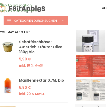
Skip to navigation
AL
Skip to main content
KATEGORIEN DURCHSUCHEN
YOU MAY ALSO LIKE…
Schaffrischkäse-
Aufstrich Kräuter Olive
180g bio
5,90
€
inkl. 10 % MwSt.
Marillennektar 0,75l, bio
5,90
€
inkl. 20 % MwSt.