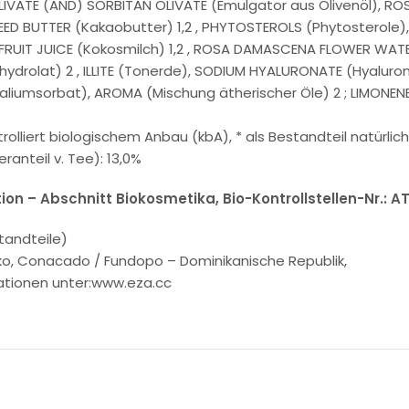
OLIVATE (AND) SORBITAN OLIVATE (Emulgator aus Olivenöl), RO
 BUTTER (Kakaobutter) 1,2 , PHYTOSTEROLS (Phytosterole),
 FRUIT JUICE (Kokosmilch) 1,2 , ROSA DAMASCENA FLOWER WAT
drolat) 2 , ILLITE (Tonerde), SODIUM HYALURONATE (Hyalur
iumsorbat), AROMA (Mischung ätherischer Öle) 2 ; LIMONENE*
rolliert biologischem Anbau (kbA), * als Bestandteil natürlic
anteil v. Tee): 13,0%
ion – Abschnitt Biokosmetika, Bio-Kontrollstellen-Nr.: A
tandteile)
okko, Conacado / Fundopo – Dominikanische Republik,
mationen unter:www.eza.cc