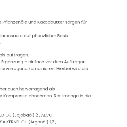
le Pflanzenöle und Kakaobutter sorgen für
uronsäure auf pflanzlicher Basis
.
als auftragen.
le Ergänzung – einfach vor dem Auftragen
rvorragend kombinieren. Hierbei wird die
daher auch hervorragend als
ißer Kompresse abnehmen. Restmenge in die
D OIL (Jojobaöl) 2 , ALCO-
A KERNEL OIL (Arganöl) 1,2 ,