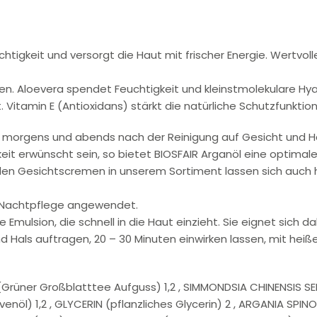
htigkeit und versorgt die Haut mit frischer Energie. Wertvol
en. Aloevera spendet Feuchtigkeit und kleinstmolekulare Hyal
. Vitamin E (Antioxidans) stärkt die natürliche Schutzfunktion
l morgens und abends nach der Reinigung auf Gesicht und H
keit erwünscht sein, so bietet BIOSFAIR Arganöl eine optima
en Gesichtscremen in unserem Sortiment lassen sich auch he
s Nachtpflege angewendet.
 Emulsion, die schnell in die Haut einzieht. Sie eignet sich 
 Hals auftragen, 20 – 30 Minuten einwirken lassen, mit he
Grüner Großblatttee Aufguss) 1,2 , SIMMONDSIA CHINENSIS SEE
enöl) 1,2 , GLYCERIN (pflanzliches Glycerin) 2 , ARGANIA SPINOS