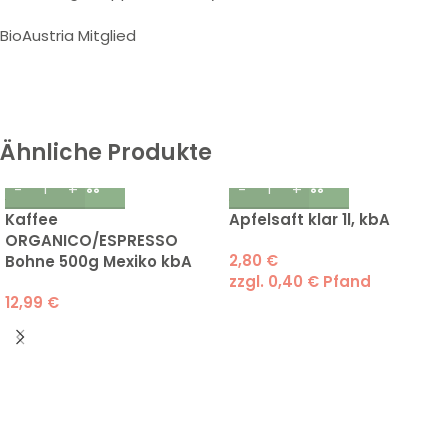
BioAustria Mitglied
Ähnliche Produkte
Kaffee
Apfelsaft klar 1l, kbA
ORGANICO/ESPRESSO
2,80
€
Bohne 500g Mexiko kbA
zzgl.
0,40
€
Pfand
12,99
€