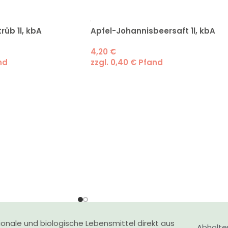
rüb 1l, kbA
Apfel-Johannisbeersaft 1l, kbA
4,20
€
nd
zzgl.
0,40
€
Pfand
onale und biologische Lebensmittel direkt aus
Abholte