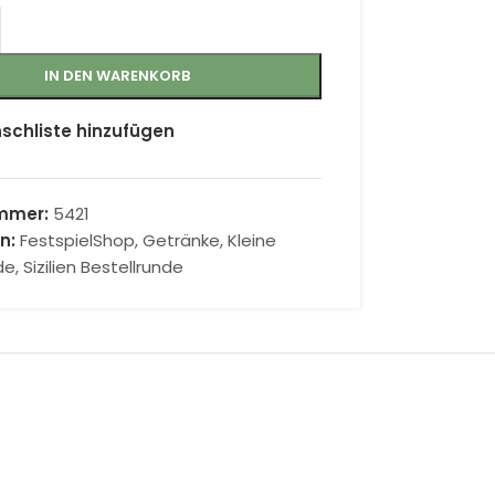
IN DEN WARENKORB
schliste hinzufügen
ummer:
5421
n:
FestspielShop
,
Getränke
,
Kleine
de
,
Sizilien Bestellrunde