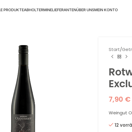
LE PRODUKTE
ABHOLTERMINE
LIEFERANTEN
ÜBER UNS
MEIN KONTO
Start
/
Get
Rotw
Excl
7,90
€
Weingut O
12 vorr