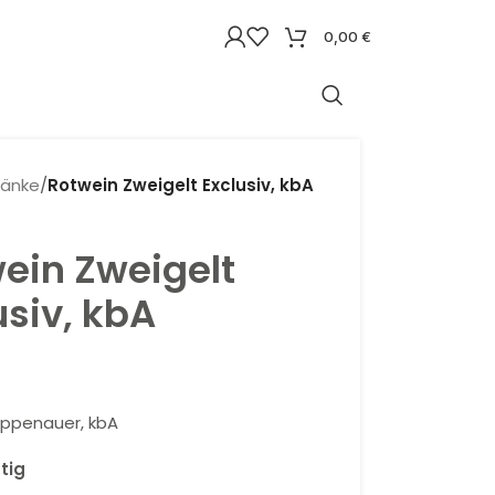
0,00
€
ränke
/
Rotwein Zweigelt Exclusiv, kbA
ein Zweigelt
usiv, kbA
ppenauer, kbA
ätig