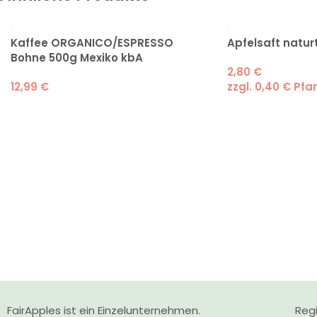
Kaffee ORGANICO/ESPRESSO
Apfelsaft naturt
Bohne 500g Mexiko kbA
2,80
€
12,99
€
zzgl.
0,40
€
Pfa
FairApples ist ein Einzelunternehmen.
Regi