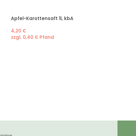
Apfel-Karottensaft 1l, kbA
Apfel-Heidelb
4,20
€
4,20
€
zzgl.
0,40
€
Pfand
zzgl.
0,40
€
P
rmine