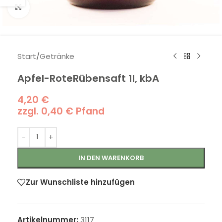
Klick zum Vergrößern
Start
/
Getränke
Apfel-RoteRübensaft 1l, kbA
4,20
€
zzgl.
0,40
€
Pfand
IN DEN WARENKORB
Zur Wunschliste hinzufügen
Artikelnummer:
3117