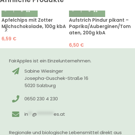
Apfelchips mit Zotter
Aufstrich Pindur pikant –
Milchschokolade, 100g kbA
Paprika/Auberginen/Tom
aten, 200g kbA
6,59
€
6,50
€
FairApples ist ein Einzelunternehmen.
Sabine Wiesinger
Josepha-Duschek-Straße 16
5020 Salzburg
0650 230 4 230
in
**
@
********
es.at
Regionale und biologische Lebensmittel direkt aus