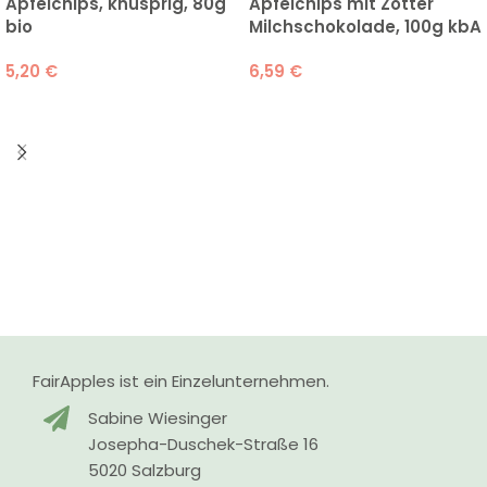
Apfelchips, knusprig, 80g
Apfelchips mit Zotter
bio
Milchschokolade, 100g kbA
5,20
€
6,59
€
FairApples ist ein Einzelunternehmen.
Sabine Wiesinger
Josepha-Duschek-Straße 16
5020 Salzburg