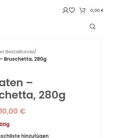
0,00
€
lien Bestellrunde
/
– Bruschetta, 280g
aten –
chetta, 280g
10,00
€
ätig
schliste hinzufügen