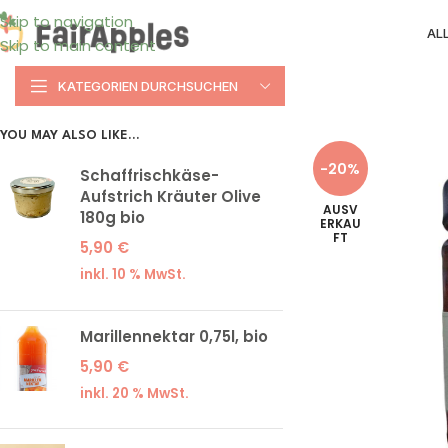
Skip to navigation
AL
Skip to main content
KATEGORIEN DURCHSUCHEN
YOU MAY ALSO LIKE…
-20%
Schaffrischkäse-
Aufstrich Kräuter Olive
AUSV
180g bio
ERKAU
FT
5,90
€
inkl. 10 % MwSt.
Marillennektar 0,75l, bio
5,90
€
inkl. 20 % MwSt.