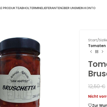
LE PRODUKTE
ABHOLTERMINE
LIEFERANTEN
ÜBER UNS
MEIN KONTO
Start
/
Sizi
Tomaten 
Tom
Brus
12,50
€
Nicht vorr
Zur Wun