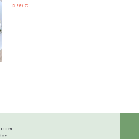
12,99
€
rmine
nten