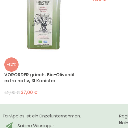
-12%
VORORDER griech. Bio-Olivenöl
extra nativ, 3l Kanister
37,00
€
42,00
€
FairApples ist ein Einzelunternehmen.
Regi
klei
Sabine Wiesinger