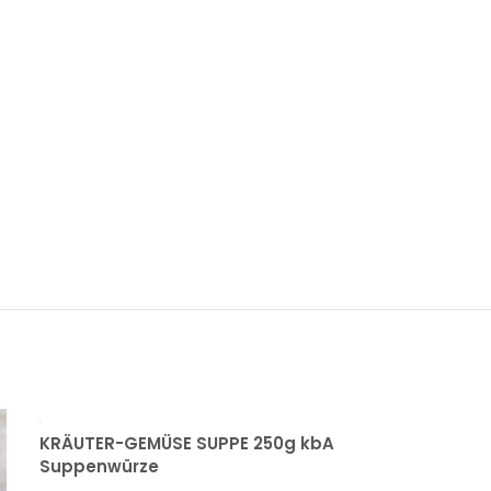
KRÄUTER-GEMÜSE SUPPE 250g kbA
ZIMT CEYLON 
Suppenwürze
3,60
€