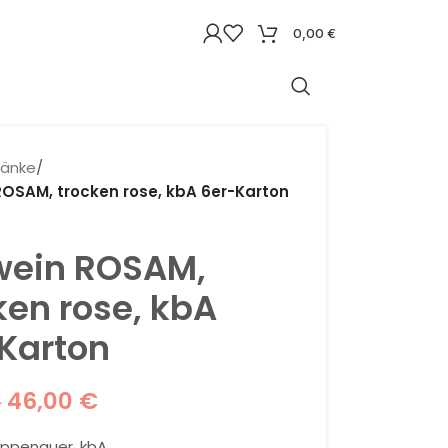
0,00
€
ränke
/
ROSAM, trocken rose, kbA 6er-Karton
wein ROSAM,
ken rose, kbA
Karton
46,00
€
€
ppenauer, kbA