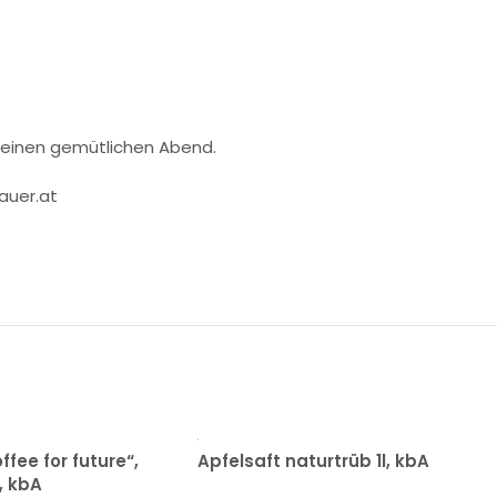
für einen gemütlichen Abend.
auer.at
fee for future“,
Apfelsaft naturtrüb 1l, kbA
, kbA