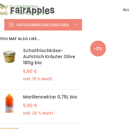
Skip to navigation
AL
Skip to main content
KATEGORIEN DURCHSUCHEN
YOU MAY ALSO LIKE…
-3%
Schaffrischkäse-
Aufstrich Kräuter Olive
180g bio
5,90
€
inkl. 10 % MwSt.
Marillennektar 0,75l, bio
5,90
€
inkl. 20 % MwSt.