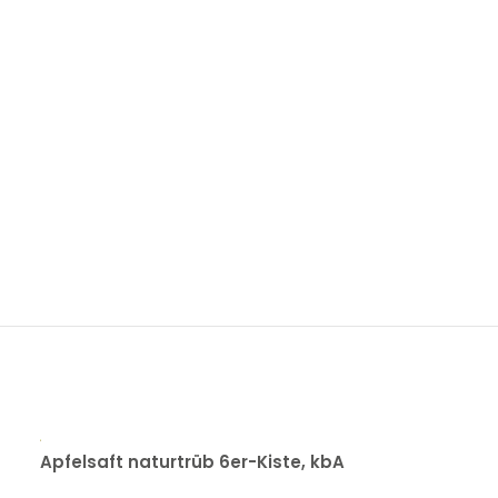
Apfelsaft naturtrüb 6er-Kiste, kbA
Apfel-Karotte