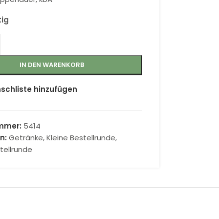
tig
IN DEN WARENKORB
schliste hinzufügen
ummer:
5414
n:
Getränke
,
Kleine Bestellrunde
,
stellrunde