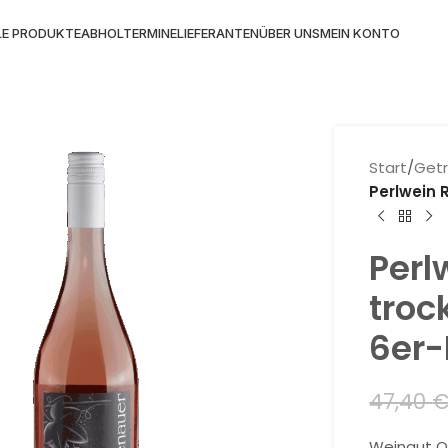
LE PRODUKTE
ABHOLTERMINE
LIEFERANTEN
ÜBER UNS
MEIN KONTO
Start
/
Get
Perlwein 
Perl
troc
6er-
47,40
Weingut O