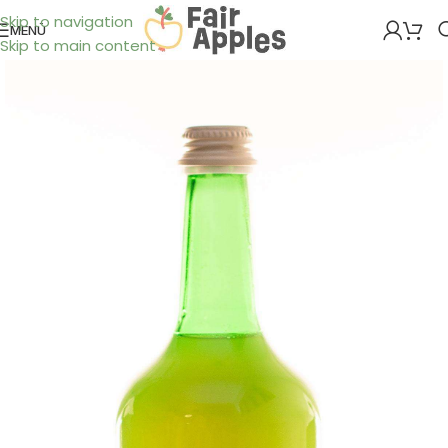
Skip to navigation
MENÜ
Skip to main content