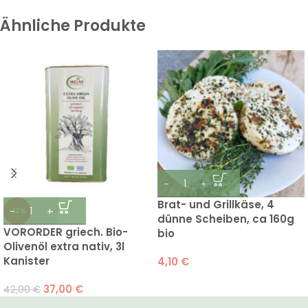
Ähnliche Produkte
Brat- und Grillkäse, 4
-12%
dünne Scheiben, ca 160g
VORORDER griech. Bio-
bio
Olivenöl extra nativ, 3l
Kanister
4,10
€
37,00
€
42,00
€