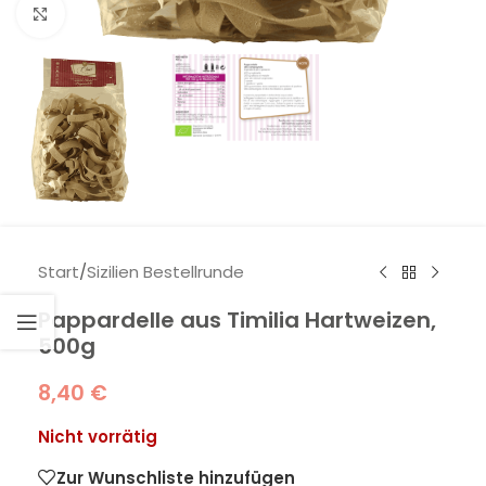
Klick zum Vergrößern
Start
/
Sizilien Bestellrunde
Pappardelle aus Timilia Hartweizen,
500g
8,40
€
Nicht vorrätig
Zur Wunschliste hinzufügen