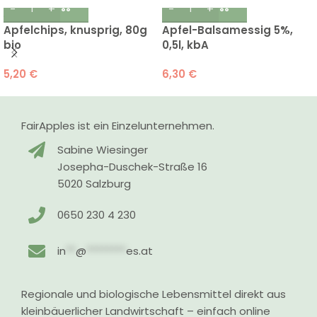
Apfelchips, knusprig, 80g
Apfel-Balsamessig 5%,
bio
0,5l, kbA
5,20
€
6,30
€
FairApples ist ein Einzelunternehmen.
Sabine Wiesinger
Josepha-Duschek-Straße 16
5020 Salzburg
0650 230 4 230
in
**
@
********
es.at
Regionale und biologische Lebensmittel direkt aus
kleinbäuerlicher Landwirtschaft – einfach online