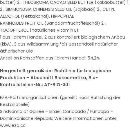
butter) 2 , THEOBROMA CACAO SEED BUTTER (Kakaobutter) 1
2 , SIMMONDSIA CHINENSIS SEED OIL (Jojobaöl) 2 , CETYL
ALCOHOL (Fettalkohol), HIPPOPHAE
RAMNOIDES FRUIT OIL (Sanddornfruchtfleischöl) 2 ,
TOCOPHEROL (natürliches Vitamin E).
1 aus Fairem Handel, 2 aus kontrolliert biologischem Anbau
(kbA), 3 aus Wildsammlung,*als Bestandteil natürlicher
ätherischer Öle
Anteil an Rohstoffen aus Fairem Handel: 54,2%
Hergestellt gemäß der Richtlinie für biologische
Produktion – Abschnitt Biokosmetika, Bio-
Kontrollstellen-Nr.: AT-BIO-301
EZA-Partnerorganisationen (gereiht nach Auflistung der
Bestandteile)
Sindyanna of Galilee – Israel, Conacado / Fundopo –
Dominikanische Republik; Weitere Informationen unter:
www.eza.cc