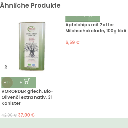
Ähnliche Produkte
Apfelchips mit Zotter
Milchschokolade, 100g kbA
6,59
€
-12%
VORORDER griech. Bio-
Olivenöl extra nativ, 3l
Kanister
37,00
€
42,00
€