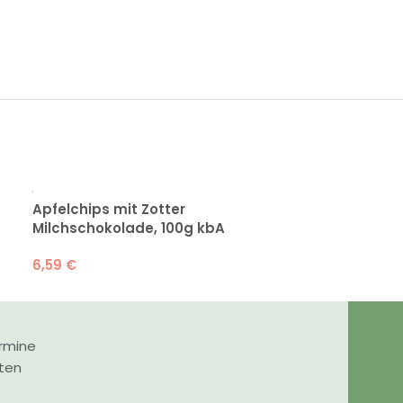
Apfelchips mit Zotter
Apfelchips mi
Milchschokolade, 100g kbA
Zartbittersc
6,59
€
6,59
€
rmine
nten