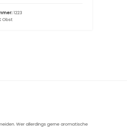
ummer:
1223
:
Obst
t meiden. Wer allerdings gerne aromatische