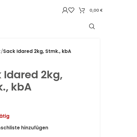
0,00
€
t
/
Sack Idared 2kg, Stmk., kbA
 Idared 2kg,
., kbA
ätig
schliste hinzufügen