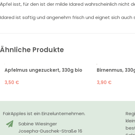
Äpfel isst, für den ist der milde Idared wahrscheinlich nicht de
Idared ist saftig und angenehm frisch und eignet sich auch
Ähnliche Produkte
Apfelmus ungezuckert, 330g bio
Birnenmus, 330g
3,50
€
3,90
€
FairApples ist ein Einzelunternehmen.
Regi
klei
Sabine Wiesinger
bes
Josepha-Duschek-Straße 16