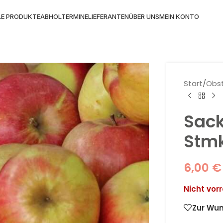
LE PRODUKTE
ABHOLTERMINE
LIEFERANTEN
ÜBER UNS
MEIN KONTO
Start
/
Obs
Sack
Stmk
6,00
€
Nicht vorr
Zur Wun