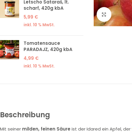
Letscho Sataraš, lt.
scharf, 420g kbA
Klick zum
5,99
€
inkl. 10 % MwSt.
Tomatensauce
PARADAJZ, 420g kbA
4,99
€
inkl. 10 % MwSt.
Beschreibung
Mit seiner
milden, feinen Säure
ist der Idared ein Apfel, d