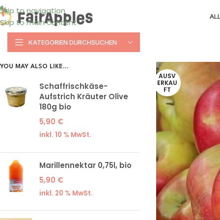
Skip to navigation
AL
Skip to main content
KATEGORIEN DURCHSUCHEN
YOU MAY ALSO LIKE…
AUSV
ERKAU
Schaffrischkäse-
FT
Aufstrich Kräuter Olive
180g bio
5,90
€
inkl. 10 % MwSt.
Marillennektar 0,75l, bio
5,90
€
inkl. 20 % MwSt.