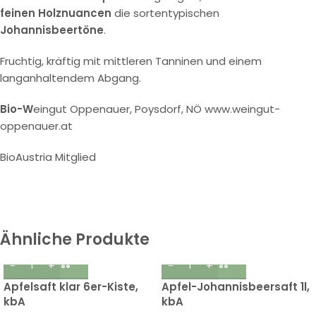
feinen Holznuancen
die sortentypischen
Johannisbeertöne
.
Fruchtig, kräftig mit mittleren Tanninen und einem
langanhaltendem Abgang.
Bio-W
eingut Oppenauer, Poysdorf, NÖ www.weingut-
oppenauer.at
BioAustria Mitglied
Ähnliche Produkte
Apfelsaft klar 6er-Kiste,
Apfel-Johannisbeersaft 1l,
kbA
kbA