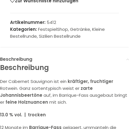
Zur Wunschliste hinzufügen
Artikelnummer:
5412
Kategorien:
FestspielShop
,
Getränke
,
Kleine
Bestellrunde
,
Sizilien Bestellrunde
Beschreibung
Beschreibung
Der Cabernet Sauvignon ist ein
kräftiger, fruchtiger
Rotwein. Ganz sortentypisch weist er
zarte
Johannisbeertöne
auf, im Barrique-Fass ausgebaut bringt
er
feine Holznuancen
mit sich.
13.0 % vol. | trocken
12 Monate im
Barrique-Fass
gelagert, ummanteln die