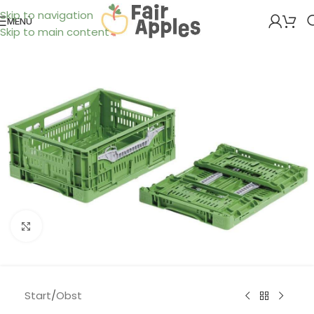
Skip to navigation
MENÜ
Skip to main content
Klick zum Vergrößern
Start
/
Obst