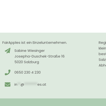
FairApples ist ein Einzelunternehmen.
Regi
klei
Sabine Wiesinger
bes
Josepha-Duschek-Straße 16
Sal
5020 Salzburg
Abho
0650 230 4 230
in
**
@
********
es.at