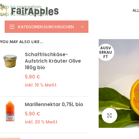
Skip to navigation
AL
Skip to main content
KATEGORIEN DURCHSUCHEN
YOU MAY ALSO LIKE…
AUSV
ERKAU
Schaffrischkäse-
FT
Aufstrich Kräuter Olive
180g bio
5,90
€
inkl. 10 % MwSt.
Marillennektar 0,75l, bio
5,90
€
Klick zum
inkl. 20 % MwSt.