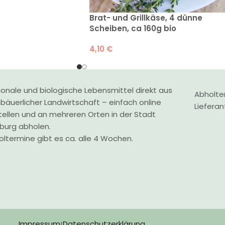
Brat- und Grillkäse, 4 dünne
Scheiben, ca 160g bio
4,10
€
onale und biologische Lebensmittel direkt aus
Abholte
nbäuerlicher Landwirtschaft – einfach online
Liefera
tellen und an mehreren Orten in der Stadt
zburg abholen.
ltermine gibt es ca. alle 4 Wochen.
Impressum
Datenschutzerklärung
|