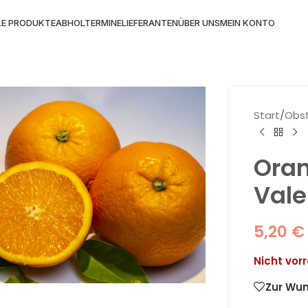
LE PRODUKTE
ABHOLTERMINE
LIEFERANTEN
ÜBER UNS
MEIN KONTO
Start
/
Obs
Oran
Vale
5,20
€
 Vergrößern
Nicht vorr
Zur Wun