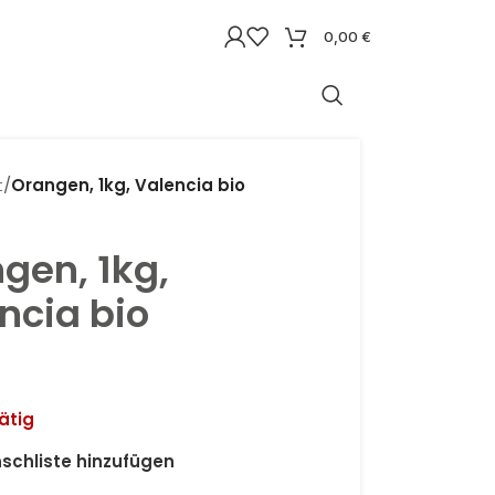
0,00
€
t
/
Orangen, 1kg, Valencia bio
gen, 1kg,
ncia bio
ätig
schliste hinzufügen