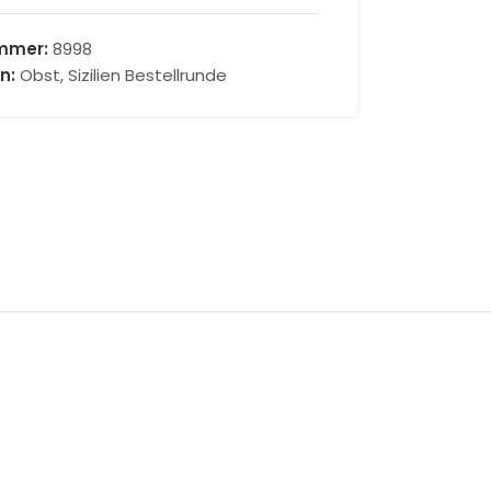
ummer:
8998
n:
Obst
,
Sizilien Bestellrunde