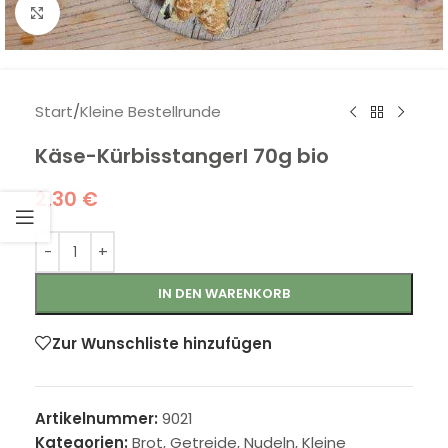
Klick zum Vergrößern
Start
/
Kleine Bestellrunde
Käse-Kürbisstangerl 70g bio
2,30
€
IN DEN WARENKORB
Zur Wunschliste hinzufügen
Artikelnummer:
9021
Kategorien:
Brot, Getreide, Nudeln
,
Kleine