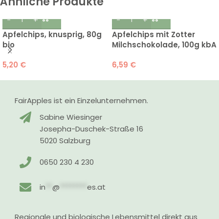
Ähnliche Produkte
Apfelchips, knusprig, 80g
Apfelchips mit Zotter
bio
Milchschokolade, 100g kbA
5,20
€
6,59
€
FairApples ist ein Einzelunternehmen.
Sabine Wiesinger
Josepha-Duschek-Straße 16
5020 Salzburg
0650 230 4 230
in
**
@
********
es.at
Regionale und biologische Lebensmittel direkt aus