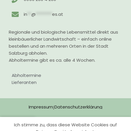
in
**
@
********
es.at
Regionale und biologische Lebensmittel direkt aus
kleinbäuerlicher Landwirtschaft – einfach online
bestellen und an mehreren Orten in der Stadt
Salzburg abholen.
Abholtermine gibt es ca. alle 4 Wochen.
Abholtermine
Lieferanten
Impressum
Datenschutzerklärung
|
Ich stimme zu, dass diese Website Cookies auf
Shop
Wunschliste
Warenkorb
Mein Konto