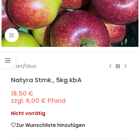
Klick zum Vergrößern
Start
/
Obst
Natyra Stmk., 5kg kbA
18,50
€
zzgl.
6,00
€
Pfand
Nicht vorrätig
Zur Wunschliste hinzufügen