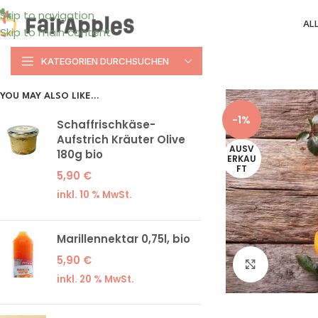
Skip to navigation
AL
Skip to main content
KATEGORIEN DURCHSUCHEN
YOU MAY ALSO LIKE…
-1%
Schaffrischkäse-
Aufstrich Kräuter Olive
AUSV
180g bio
ERKAU
FT
5,90
€
inkl. 10 % MwSt.
Marillennektar 0,75l, bio
5,90
€
Klick zum
inkl. 20 % MwSt.