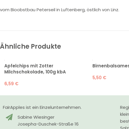
vom Bioobstbau Peterseil in Luftenberg, östlich von Linz.
Ähnliche Produkte
Apfelchips mit Zotter
Birnenbalsamess
Milchschokolade, 100g kbA
5,50
€
6,59
€
FairApples ist ein Einzelunternehmen.
Regi
klei
Sabine Wiesinger
bes
Josepha-Duschek-Straße 16
Sal