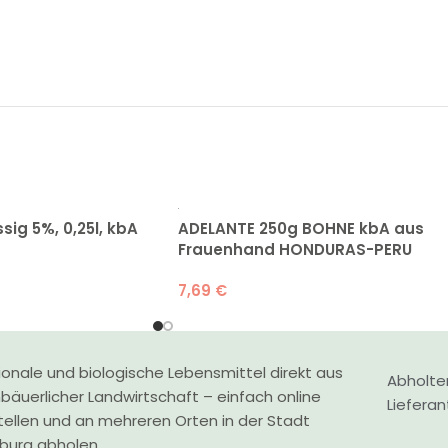
ig 5%, 0,25l, kbA
ADELANTE 250g BOHNE kbA aus
Frauenhand HONDURAS-PERU
7,69
€
onale und biologische Lebensmittel direkt aus
Abholte
nbäuerlicher Landwirtschaft – einfach online
Liefera
tellen und an mehreren Orten in der Stadt
zburg abholen.