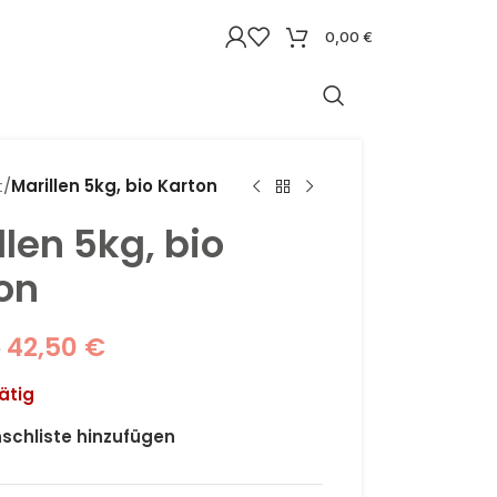
0,00
€
t
/
Marillen 5kg, bio Karton
llen 5kg, bio
on
42,50
€
€
ätig
schliste hinzufügen