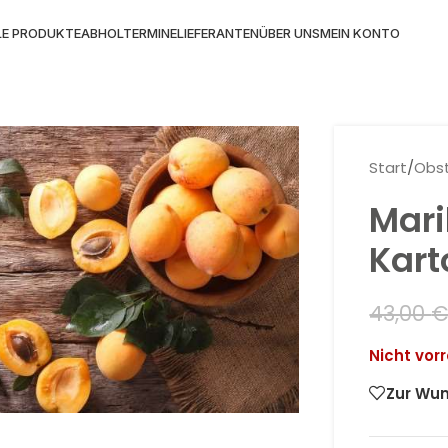
LE PRODUKTE
ABHOLTERMINE
LIEFERANTEN
ÜBER UNS
MEIN KONTO
Start
/
Obs
Mari
Kart
43,00
Nicht vorr
 Vergrößern
Zur Wun