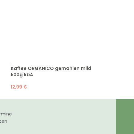
Kaffee ORGANICO gemahlen mild
Apfelsaft kla
500g kbA
16,50
€
12,99
€
zzgl.
5,40
€
P
rmine
nten