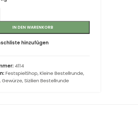
IN DEN WARENKORB
schliste hinzufügen
ummer:
4114
n:
FestspielShop
,
Kleine Bestellrunde
,
e, Gewürze
,
Sizilien Bestellrunde