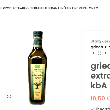
LE PRODUKTE
ABHOLTERMINE
LIEFERANTEN
ÜBER UNS
MEIN KONTO
Start
/
Klei
griech. Bi
grie
extr
kbA
Klick zum Vergrößern
10,50
12 vorr