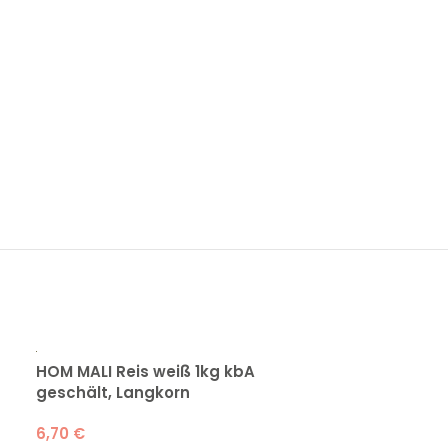
HOM MALI Reis weiß 1kg kbA
Apfel-Johanni
geschält, Langkorn
4,20
€
6,70
€
zzgl.
0,40
€
P