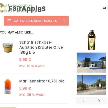
Skip to navigation
AL
Skip to main content
KATEGORIEN DURCHSUCHEN
YOU MAY ALSO LIKE…
Schaffrischkäse-
Aufstrich Kräuter Olive
180g bio
5,90
€
inkl. 10 % MwSt.
Marillennektar 0,75l, bio
5,90
€
inkl. 20 % MwSt.