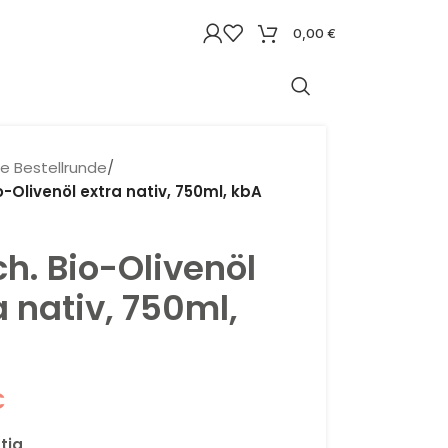
0,00
€
ne Bestellrunde
/
o-Olivenöl extra nativ, 750ml, kbA
ch. Bio-Olivenöl
a nativ, 750ml,
€
ätig