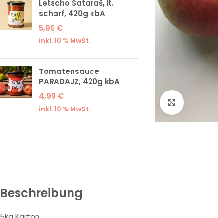
Letscho Sataraš, lt.
scharf, 420g kbA
5,99
€
inkl. 10 % MwSt.
Tomatensauce
PARADAJZ, 420g kbA
4,99
€
Klick zum
inkl. 10 % MwSt.
Beschreibung
5kg Karton