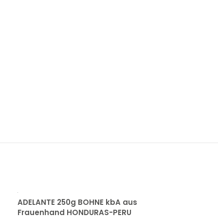
ADELANTE 250g BOHNE kbA aus
HOM MALI Rei
Frauenhand HONDURAS-PERU
geschält, La