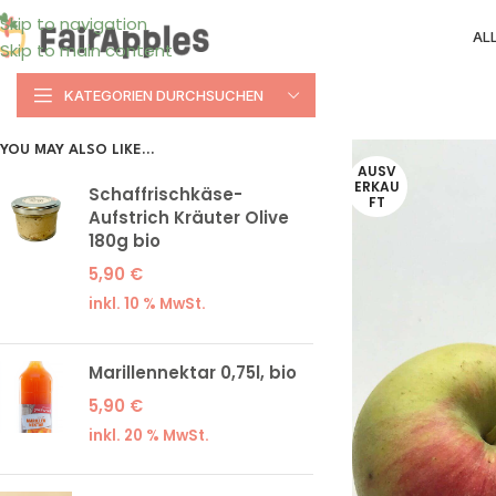
Skip to navigation
AL
Skip to main content
KATEGORIEN DURCHSUCHEN
YOU MAY ALSO LIKE…
AUSV
ERKAU
Schaffrischkäse-
FT
Aufstrich Kräuter Olive
180g bio
5,90
€
inkl. 10 % MwSt.
Marillennektar 0,75l, bio
5,90
€
inkl. 20 % MwSt.