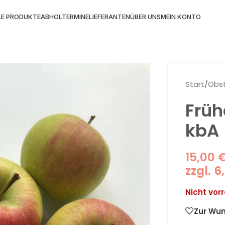
LE PRODUKTE
ABHOLTERMINE
LIEFERANTEN
ÜBER UNS
MEIN KONTO
Start
/
Obs
Früh
kbA
15,00
zzgl.
6
Nicht vorr
Zur Wun