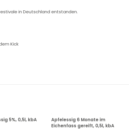
arestivale in Deutschland entstanden.
 dem Kick
ig 5%, 0,5l, kbA
Apfelessig 6 Monate im
Eichenfass gereift, 0,5l, kbA