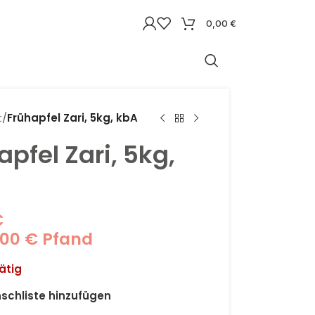
0,00
€
t
/
Frühapfel Zari, 5kg, kbA
apfel Zari, 5kg,
€
,00
€
Pfand
ätig
schliste hinzufügen