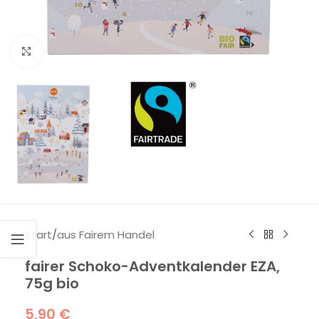
Klick zum Vergrößern
Start
/
aus Fairem Handel
fairer Schoko-Adventkalender EZA,
75g bio
5,90
€