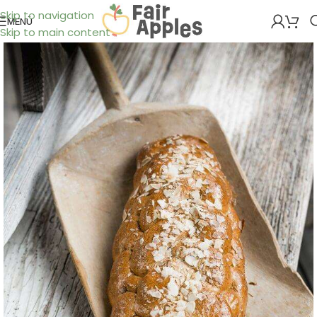
Skip to navigation
MENÜ
Skip to main content