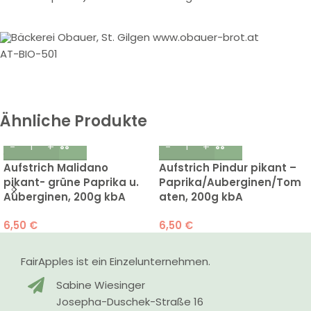
Bäckerei Obauer, St. Gilgen www.obauer-brot.at
AT-BIO-501
Ähnliche Produkte
Aufstrich Malidano
Aufstrich Pindur pikant –
pikant- grüne Paprika u.
Paprika/Auberginen/Tom
Auberginen, 200g kbA
aten, 200g kbA
6,50
€
6,50
€
FairApples ist ein Einzelunternehmen.
Sabine Wiesinger
Josepha-Duschek-Straße 16