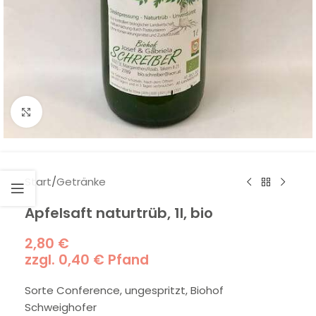
Klick zum Vergrößern
Start
/
Getränke
Apfelsaft naturtrüb, 1l, bio
2,80
€
zzgl.
0,40
€
Pfand
Sorte Conference, ungespritzt, Biohof
Schweighofer