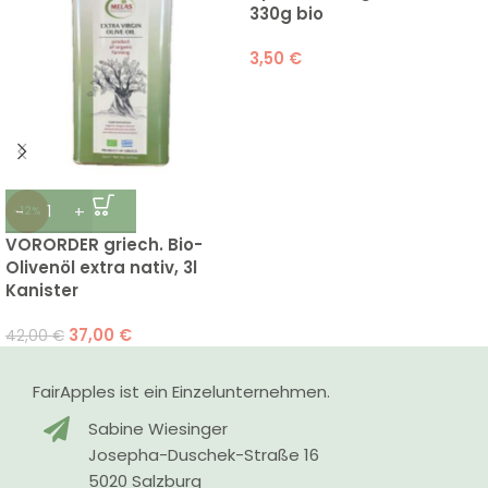
330g bio
3,50
€
-12%
VORORDER griech. Bio-
Olivenöl extra nativ, 3l
Kanister
37,00
€
42,00
€
FairApples ist ein Einzelunternehmen.
Sabine Wiesinger
Josepha-Duschek-Straße 16
5020 Salzburg