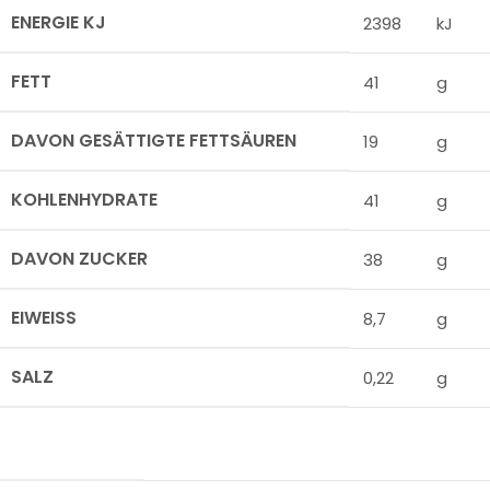
ENERGIE KJ
2398
kJ
FETT
41
g
DAVON GESÄTTIGTE FETTSÄUREN
19
g
KOHLENHYDRATE
41
g
DAVON ZUCKER
38
g
EIWEISS
8,7
g
SALZ
0,22
g