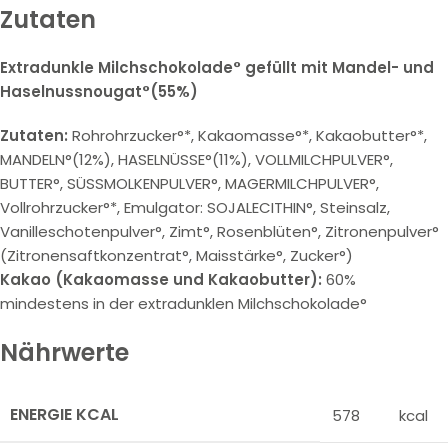
Zutaten
Extradunkle Milchschokolade° gefüllt mit Mandel- und
Haselnussnougat°(55%)
Zutaten:
Rohrohrzucker°*, Kakaomasse°*, Kakaobutter°*,
MANDELN°(12%), HASELNÜSSE°(11%), VOLLMILCHPULVER°,
BUTTER°, SÜSSMOLKENPULVER°, MAGERMILCHPULVER°,
Vollrohrzucker°*, Emulgator: SOJALECITHIN°, Steinsalz,
Vanilleschotenpulver°, Zimt°, Rosenblüten°, Zitronenpulver°
(Zitronensaftkonzentrat°, Maisstärke°, Zucker°)
Kakao (Kakaomasse und Kakaobutter):
60%
mindestens in der extradunklen Milchschokolade°
Nährwerte
ENERGIE KCAL
578
kcal