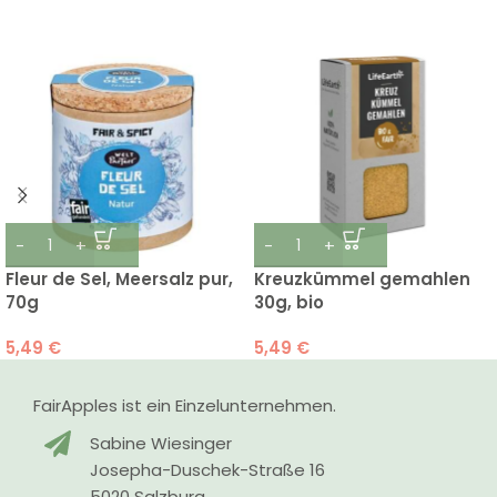
Fleur de Sel, Meersalz pur,
Kreuzkümmel gemahlen
70g
30g, bio
5,49
€
5,49
€
FairApples ist ein Einzelunternehmen.
Sabine Wiesinger
Josepha-Duschek-Straße 16
5020 Salzburg