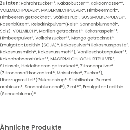
Zutaten:
Rohrohrzucker°*, Kakaobutter°*, Kakaomasse°*,
VOLLMILCHPULVER°, MAGERMILCHPULVER°, Himbeermark°,
Himbeeren getrocknet°, Stärkesirup°, SÜSSMOLKENPULVER°,
Rosenblüten°, Reisdrinkpulver°(Reis°, Sonnenblumenöl°,
Salz), VOLLMILCH°, Marillen getrocknet°, Kokosraspeln°*,
Himbeerpulver°, Vollrohrzucker°*, Mango getrocknet°,
Emulgator: Lecithin (SOJA)°, Kokospulver°(Kokosnusspaste°,
Kokosnussmilch°, Kokosnussmehl°), Vanilleschotenpulver°*,
Kakaobohnenstücke°*, MAGERMILCHJOGHURTPULVER°,
Steinsalz, Heidelbeeren getrocknet°, Zitronenpulver°
(Zitronensaftkonzentrat°, Maisstärke°, Zucker°),
Überzugsmittel°(Glukosesirup°, Stabilisator: Gummi
arabicum°, Sonnenblumenöl°), Zimt°*, Emulgator: Lecithin
(Sonnenblume)°
Ähnliche Produkte