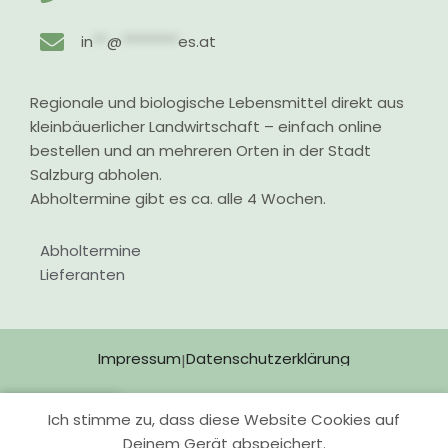
in
**
@
********
es.at
Regionale und biologische Lebensmittel direkt aus
kleinbäuerlicher Landwirtschaft – einfach online
bestellen und an mehreren Orten in der Stadt
Salzburg abholen.
Abholtermine gibt es ca. alle 4 Wochen.
Abholtermine
Lieferanten
Impressum
Datenschutzerklärung
|
Ich stimme zu, dass diese Website Cookies auf
Shop
Wunschliste
Warenkorb
Mein Konto
Deinem Gerät abspeichert.