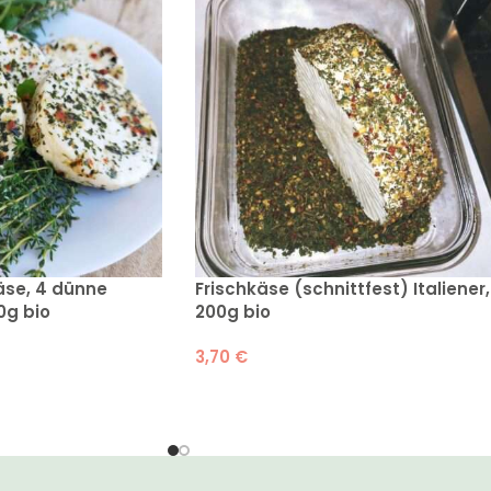
käse, 4 dünne
Frischkäse (schnittfest) Italiener,
0g bio
200g bio
3,70
€