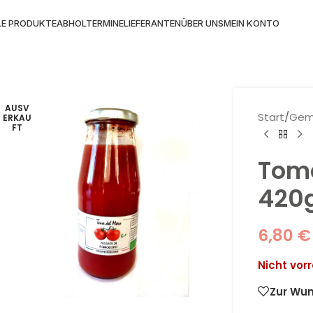
LE PRODUKTE
ABHOLTERMINE
LIEFERANTEN
ÜBER UNS
MEIN KONTO
AUSV
Start
/
Gem
ERKAU
FT
Tom
420g
6,80
€
Nicht vorr
Zur Wun