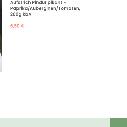
Aufstrich Pindur pikant –
Paprika/Auberginen/Tomaten,
200g kbA
6,50
€
Letscho Satar
kbA
5,99
€