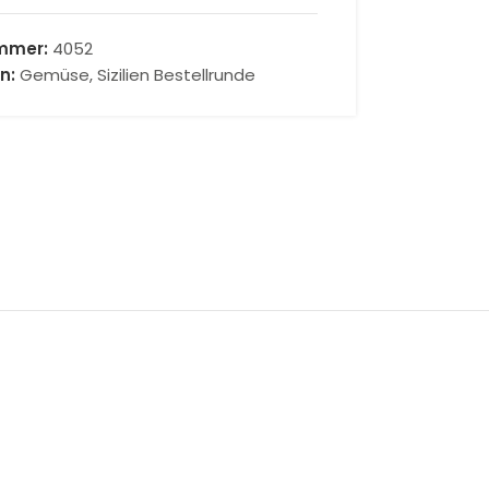
ummer:
4052
n:
Gemüse
,
Sizilien Bestellrunde