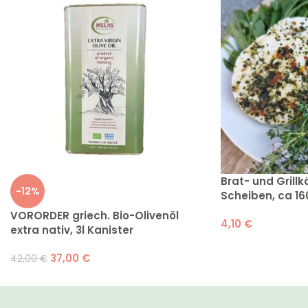
Brat- und Grill
-12%
Scheiben, ca 16
VORORDER griech. Bio-Olivenöl
4,10
€
extra nativ, 3l Kanister
37,00
€
42,00
€