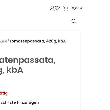
0,00
€
üse
/
Tomatenpassata, 420g, kbA
atenpassata,
, kbA
ätig
schliste hinzufügen