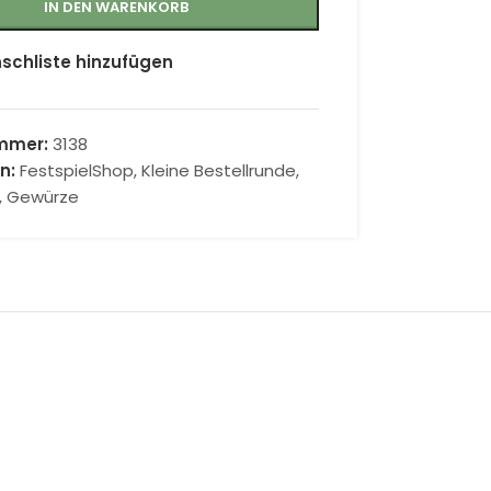
IN DEN WARENKORB
schliste hinzufügen
ummer:
3138
n:
FestspielShop
,
Kleine Bestellrunde
,
e, Gewürze