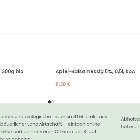
 300g bio
Apfel-Balsamessig 5%, 0,5l, kbA
6,30
€
onale und biologische Lebensmittel direkt aus
Abholte
nbäuerlicher Landwirtschaft – einfach online
Liefera
tellen und an mehreren Orten in der Stadt
zburg abholen.