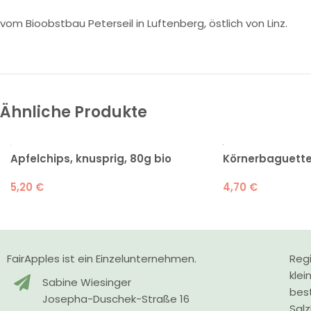
vom Bioobstbau Peterseil in Luftenberg, östlich von Linz.
Ähnliche Produkte
Apfelchips, knusprig, 80g bio
Körnerbaguette
5,20
€
4,70
€
FairApples ist ein Einzelunternehmen.
Regi
klei
Sabine Wiesinger
bes
Josepha-Duschek-Straße 16
Sal