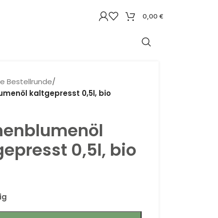
0,00
€
ne Bestellrunde
/
menöl kaltgepresst 0,5l, bio
nenblumenöl
gepresst 0,5l, bio
ig