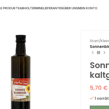
LE PRODUKTE
ABHOLTERMINE
LIEFERANTEN
ÜBER UNS
MEIN KONTO
Start
/
Klei
Sonnenblu
Son
kalt
5,70
€
1 vorrät