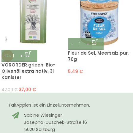
Fleur de Sel, Meersalz pur,
-12%
70g
VORORDER griech. Bio-
Olivenöl extra nativ, 3l
5,49
€
Kanister
37,00
€
42,00
€
FairApples ist ein Einzelunternehmen.
Sabine Wiesinger
Josepha-Duschek-Straße 16
5020 Salzburg