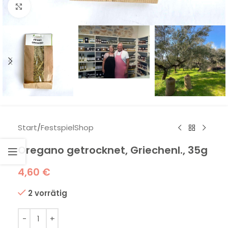
Klick zum Vergrößern
Start
/
FestspielShop
Oregano getrocknet, Griechenl., 35g
4,60
€
2 vorrätig