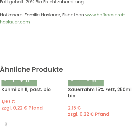
Fettgehalt, 20% Bio Fruchtzubereitung
Hofkäserei Familie Haslauer, Elsbethen
www.hofkaeserei-
haslauer.com
Ähnliche Produkte
Kuhmilch 1l, past. bio
Sauerrahm 15% Fett, 250ml
bio
1,90
€
zzgl.
0,22
€
Pfand
2,15
€
zzgl.
0,22
€
Pfand