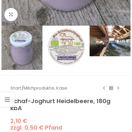
Klick zum Vergrößern
Start
/
Milchprodukte, Käse
Schaf-Joghurt Heidelbeere, 180g
kbA
2,10
€
zzgl.
0,50
€
Pfand