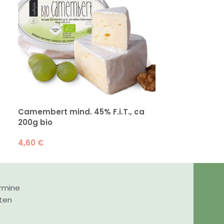
2,10
€
zzgl.
0,50
€
P
Camembert mind. 45% F.i.T., ca
200g bio
4,60
€
rmine
nten