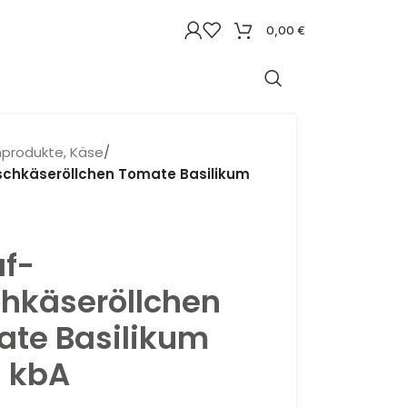
0,00
€
hprodukte, Käse
/
schkäseröllchen Tomate Basilikum
f-
chkäseröllchen
te Basilikum
 kbA