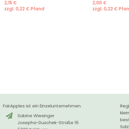
2,15
€
2,00
€
zzgl.
0,22
€
Pfand
zzgl.
0,22
€
Pfa
FairApples ist ein Einzelunternehmen.
Regi
klei
Sabine Wiesinger
bes
Josepha-Duschek-Straße 16
Sal