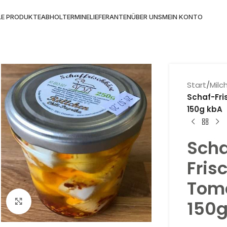
LE PRODUKTE
ABHOLTERMINE
LIEFERANTEN
ÜBER UNS
MEIN KONTO
Start
/
Milc
Schaf-Fri
150g kbA
Scha
Fris
Toma
Klick zum Vergrößern
150g