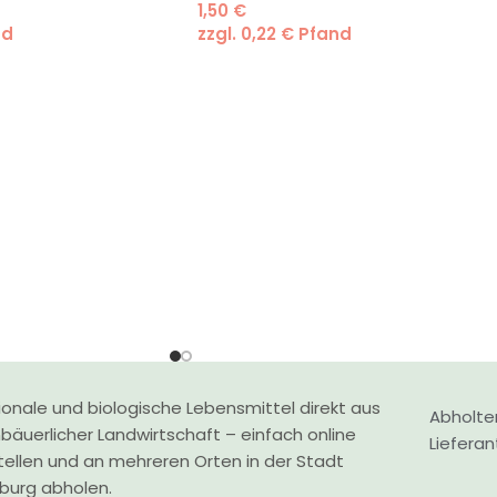
1,50
€
nd
zzgl.
0,22
€
Pfand
onale und biologische Lebensmittel direkt aus
Abholte
nbäuerlicher Landwirtschaft – einfach online
Liefera
tellen und an mehreren Orten in der Stadt
zburg abholen.