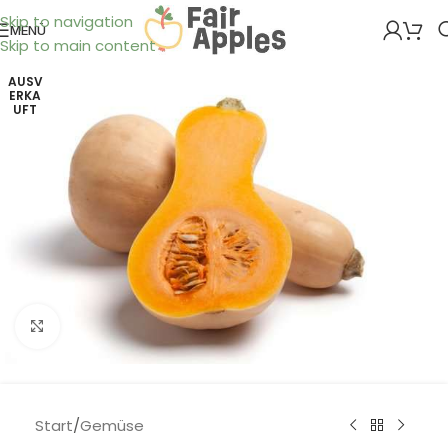
Skip to navigation
MENÜ
Skip to main content
AUSV
ERKA
UFT
Klick zum Vergrößern
Start
/
Gemüse