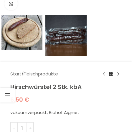
Klick zum Vergrößern
Start
/
Fleischprodukte
Hirschwürstel 2 Stk. kbA
6,50
€
vakuumverpackt, Biohof Aigner,