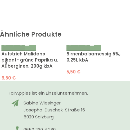
Ähnliche Produkte
Aufstrich Malidano
Birnenbalsamessig 5%,
pikant- grüne Paprika u.
0,25l, kbA
Auberginen, 200g kbA
5,50
€
6,50
€
FairApples ist ein Einzelunternehmen.
Sabine Wiesinger
Josepha-Duschek-Straße 16
5020 Salzburg
0650 230 4 230