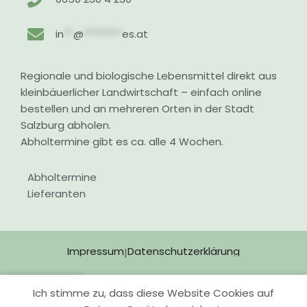
in
**
@
********
es.at
Regionale und biologische Lebensmittel direkt aus
kleinbäuerlicher Landwirtschaft – einfach online
bestellen und an mehreren Orten in der Stadt
Salzburg abholen.
Abholtermine gibt es ca. alle 4 Wochen.
Abholtermine
Lieferanten
Impressum
Datenschutzerklärung
|
Ich stimme zu, dass diese Website Cookies auf
Shop
Wunschliste
Warenkorb
Mein Konto