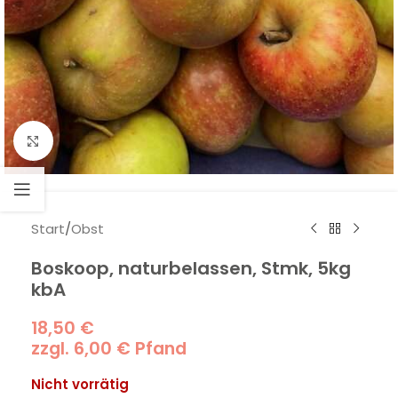
Klick zum Vergrößern
Start
/
Obst
Boskoop, naturbelassen, Stmk, 5kg
kbA
18,50
€
zzgl.
6,00
€
Pfand
Nicht vorrätig