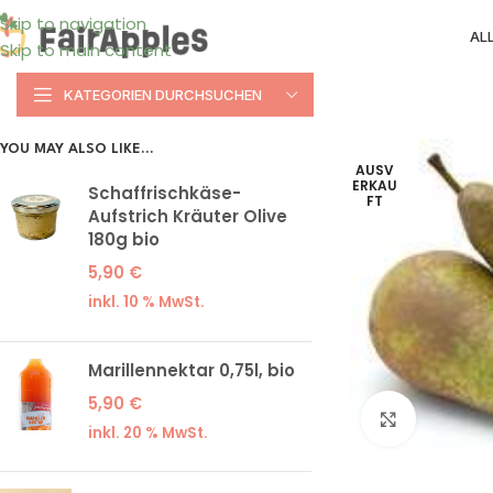
Skip to navigation
AL
Skip to main content
KATEGORIEN DURCHSUCHEN
YOU MAY ALSO LIKE…
AUSV
ERKAU
Schaffrischkäse-
FT
Aufstrich Kräuter Olive
180g bio
5,90
€
inkl. 10 % MwSt.
Marillennektar 0,75l, bio
5,90
€
Klick zum
inkl. 20 % MwSt.