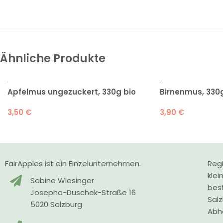
Ähnliche Produkte
Apfelmus ungezuckert, 330g bio
Birnenmus, 330g
3,50
€
3,90
€
FairApples ist ein Einzelunternehmen.
Regi
klei
Sabine Wiesinger
bes
Josepha-Duschek-Straße 16
Sal
5020 Salzburg
Abho