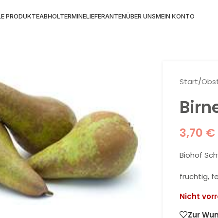
LE PRODUKTE
ABHOLTERMINE
LIEFERANTEN
ÜBER UNS
MEIN KONTO
Start
/
Obs
Birn
3,70
€
Biohof Sch
fruchtig, f
 Vergrößern
Nicht vorr
Zur Wun