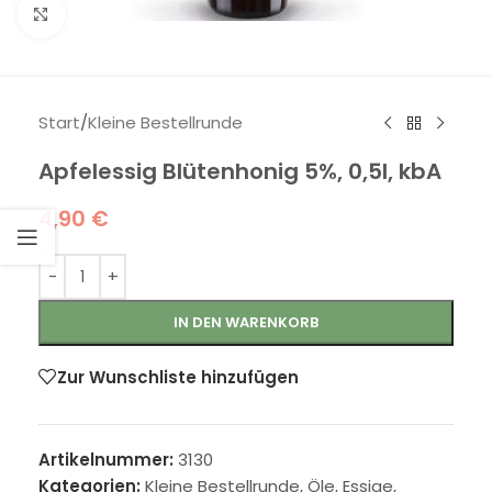
Klick zum Vergrößern
Start
/
Kleine Bestellrunde
Apfelessig Blütenhonig 5%, 0,5l, kbA
4,90
€
IN DEN WARENKORB
Zur Wunschliste hinzufügen
Artikelnummer:
3130
Kategorien:
Kleine Bestellrunde
,
Öle, Essige,