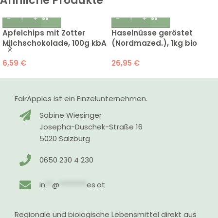
Ähnliche Produkte
Apfelchips mit Zotter
Haselnüsse geröstet
Milchschokolade, 100g kbA
(Nordmazed.), 1kg bio
6,59
€
26,95
€
FairApples ist ein Einzelunternehmen.
Sabine Wiesinger
Josepha-Duschek-Straße 16
5020 Salzburg
0650 230 4 230
in
**
@
********
es.at
Regionale und biologische Lebensmittel direkt aus