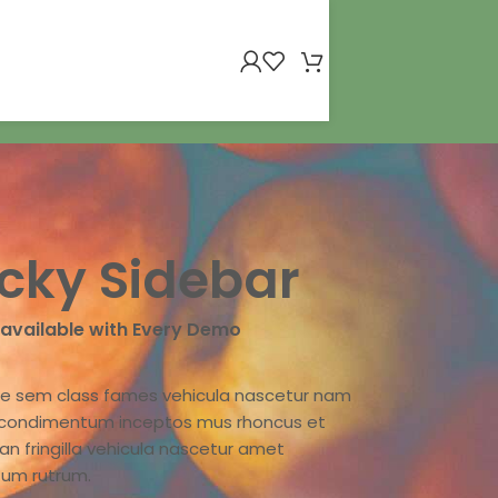
icky Sidebar
 available with Every Demo
ae sem class fames vehicula nascetur nam
a condimentum inceptos mus rhoncus et
n fringilla vehicula nascetur amet
um rutrum.