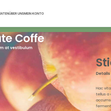
ANTEN
ÜBER UNS
MEIN KONTO
te Coffe
m at vestibulum
St
Details
Hac vit
tellus 
accumsa
ferment