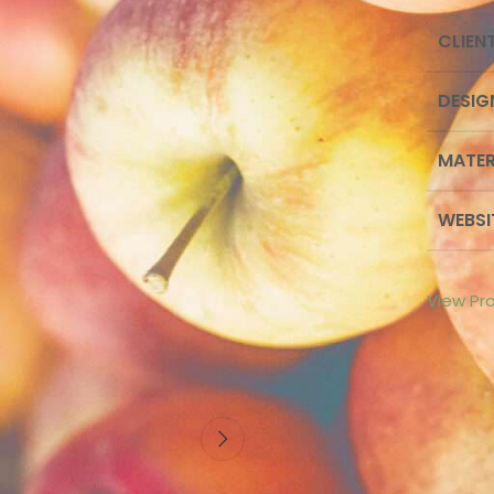
CLIEN
DESIG
MATER
WEBSI
View Pro