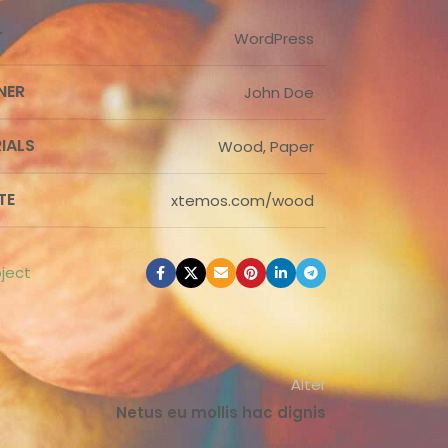
T
WordPress
NER
John Doe
IALS
Wood, Paper
TE
xtemos.com/wood
ject
Älter
Netus eu mollis hac dignis