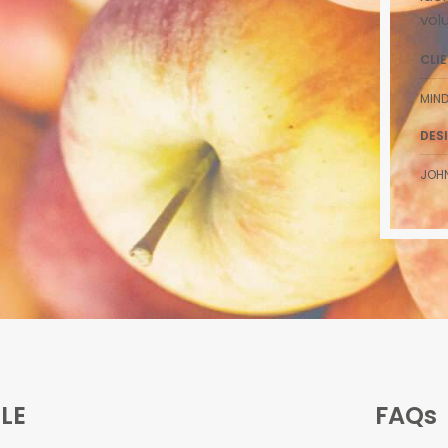
vol
CLI
MIND
DES
JOH
LE
FAQs