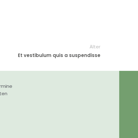
Älter
Et vestibulum quis a suspendisse
rmine
nten