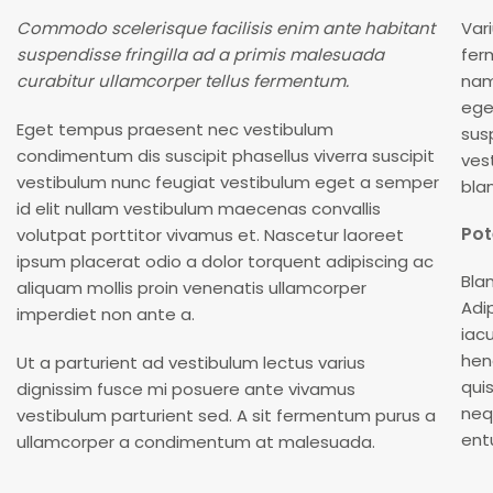
Commodo scelerisque facilisis enim ante habitant
Var
suspendisse fringilla ad a primis malesuada
fer
curabitur ullamcorper tellus fermentum.
nam
ege
Eget tempus praesent nec vestibulum
sus
condimentum dis suscipit phasellus viverra suscipit
ves
vestibulum nunc feugiat vestibulum eget a semper
blan
id elit nullam vestibulum maecenas convallis
Pot
volutpat porttitor vivamus et. Nascetur laoreet
ipsum placerat odio a dolor torquent adipiscing ac
Bla
aliquam mollis proin venenatis ullamcorper
Adi
imperdiet non ante a.
iacu
hen
Ut a parturient ad vestibulum lectus varius
qui
dignissim fusce mi posuere ante vivamus
neq
vestibulum parturient sed. A sit fermentum purus a
ent
ullamcorper a condimentum at malesuada.