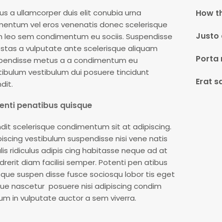
ius a ullamcorper duis elit conubia urna
How th
mentum vel eros venenatis donec scelerisque
Justo 
 leo sem condimentum eu sociis. Suspendisse
stas a vulputate ante scelerisque aliquam
Porta 
pendisse metus a a condimentum eu
tibulum vestibulum dui posuere tincidunt
Erat s
dit.
enti penatibus quisque
ndit scelerisque condimentum sit at adipiscing.
piscing vestibulum suspendisse nisi vene natis
lis ridiculus adipis cing habitasse neque ad at
drerit diam facilisi semper. Potenti pen atibus
sque suspen disse fusce sociosqu lobor tis eget
ue nascetur posuere nisi adipiscing condim
um in vulputate auctor a sem viverra.