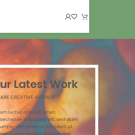
ur Latest Work
 ARE CREATIVE AGENCY
um luctus dolor sit amet,
sectetuer adipiscing elit, sed diam
ummy nibh euismod tincidunt ut
reet dolore magna aliquam erat