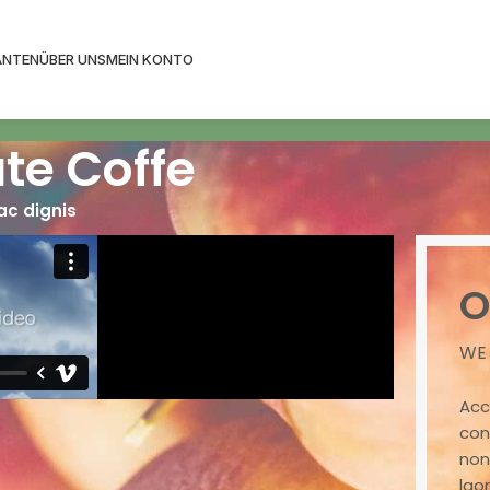
ANTEN
ÜBER UNS
MEIN KONTO
te Coffe
ac dignis
O
WE
Acc
con
non
lao