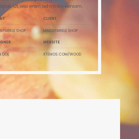
utpat. Ut wisi enim ad minim veniam.
ENT
CLIENT
SPARKLE SHOP
MINDSPARKLE SHOP
IGNER
WEBSITE
N DOE
XTEMOS.COM/WOOD