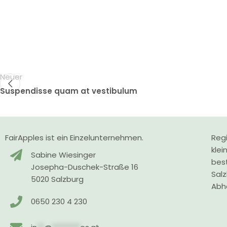
Neuer
Suspendisse quam at vestibulum
FairApples ist ein Einzelunternehmen.
Regi
klei
Sabine Wiesinger
bes
Josepha-Duschek-Straße 16
Sal
5020 Salzburg
Abho
0650 230 4 230